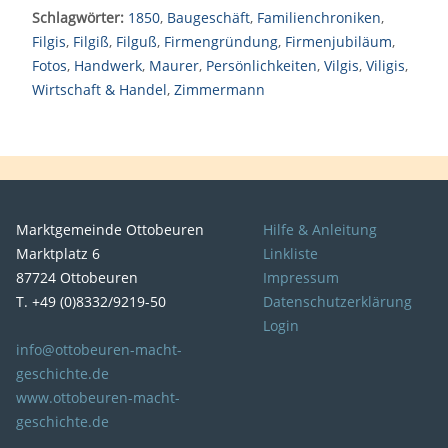
Schlagwörter:
1850
,
Baugeschäft
,
Familienchroniken
,
Filgis
,
Filgiß
,
Filguß
,
Firmengründung
,
Firmenjubiläum
,
Fotos
,
Handwerk
,
Maurer
,
Persönlichkeiten
,
Vilgis
,
Viligis
,
Wirtschaft & Handel
,
Zimmermann
Marktgemeinde Ottobeuren
Hilfe & Anleitung
Marktplatz 6
Linkliste
87724 Ottobeuren
Impressum
T. +49 (0)8332/9219-50
Datenschutzerklärung
Login
info@ottobeuren-macht-
geschichte.de
www.ottobeuren-macht-
geschichte.de