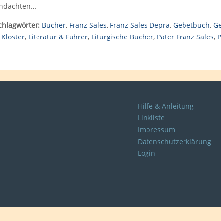
ndachten…
chlagwörter:
Bücher
,
Franz Sales
,
Franz Sales Depra
,
Gebetbuch
,
G
 Kloster
,
Literatur & Führer
,
Liturgische Bücher
,
Pater Franz Sales
,
P
Hilfe & Anleitung
Linkliste
Impressum
Datenschutzerklärung
Login