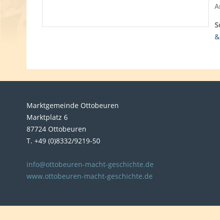
A
S
&
Marktgemeinde Ottobeuren
Marktplatz 6
87724 Ottobeuren
T. +49 (0)8332/9219-50
info@ottobeuren-macht-geschichte.de
www.ottobeuren-macht-geschichte.de