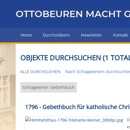
Z
u
OTTOBEUREN MACHT G
r
ü
c
Home
Durchstöbern
Newsletter
Kontakt
k
z
u
OBJEKTE DURCHSUCHEN (1 TOTAL
r
H
ALLE DURCHSUCHEN
Nach Schlagwörtern durchsuche
a
u
p
Schlagwörter: Gebethbuch
t
s
1796 - Gebethbuch für katholische Chri
e
i
D
t
e
e