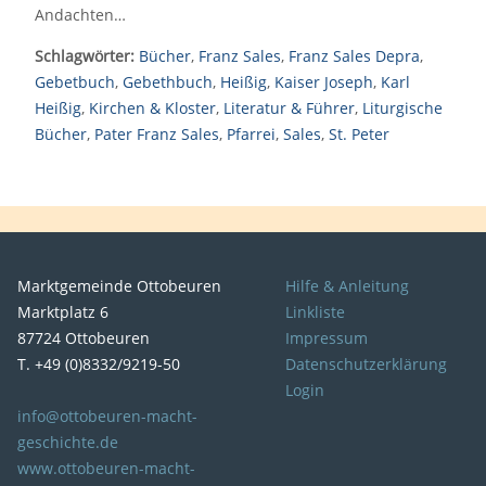
Andachten…
Schlagwörter:
Bücher
,
Franz Sales
,
Franz Sales Depra
,
Gebetbuch
,
Gebethbuch
,
Heißig
,
Kaiser Joseph
,
Karl
Heißig
,
Kirchen & Kloster
,
Literatur & Führer
,
Liturgische
Bücher
,
Pater Franz Sales
,
Pfarrei
,
Sales
,
St. Peter
Marktgemeinde Ottobeuren
Hilfe & Anleitung
Marktplatz 6
Linkliste
87724 Ottobeuren
Impressum
T. +49 (0)8332/9219-50
Datenschutzerklärung
Login
info@ottobeuren-macht-
geschichte.de
www.ottobeuren-macht-