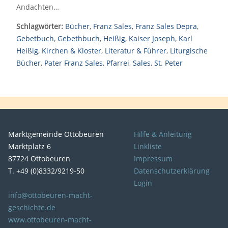
Andachten…
Schlagwörter:
Bücher
,
Franz Sales
,
Franz Sales Depra
,
Gebetbuch
,
Gebethbuch
,
Heißig
,
Kaiser Joseph
,
Karl
Heißig
,
Kirchen & Kloster
,
Literatur & Führer
,
Liturgische
Bücher
,
Pater Franz Sales
,
Pfarrei
,
Sales
,
St. Peter
Marktgemeinde Ottobeuren
Hilfe & Anleitung
Marktplatz 6
Linkliste
87724 Ottobeuren
Impressum
T. +49 (0)8332/9219-50
Datenschutzerklärung
Login
info@ottobeuren-macht-
geschichte.de
www.ottobeuren-macht-