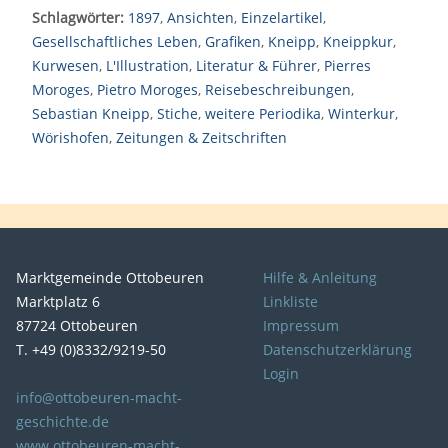
Schlagwörter:
1897
,
Ansichten
,
Einzelartikel
,
Gesellschaftliches Leben
,
Grafiken
,
Kneipp
,
Kneippkur
,
Kurwesen
,
L'Illustration
,
Literatur & Führer
,
Pierres
Moroges
,
Pietro Moroges
,
Reisebeschreibungen
,
Sebastian Kneipp
,
Stiche
,
weitere Periodika
,
Winterkur
,
Wörishofen
,
Zeitungen & Zeitschriften
Marktgemeinde Ottobeuren
Hilfe & Anleitung
Marktplatz 6
Linkliste
87724 Ottobeuren
Impressum
T. +49 (0)8332/9219-50
Datenschutzerklärung
Login
info@ottobeuren-macht-
geschichte.de
www.ottobeuren-macht-