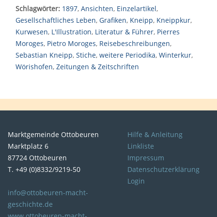
Schlagwörter:
1897
,
Ansichten
,
Einzelartikel
,
Gesellschaftliches Leben
,
Grafiken
,
Kneipp
,
Kneippkur
,
Kurwesen
,
L'Illustration
,
Literatur & Führer
,
Pierres
Moroges
,
Pietro Moroges
,
Reisebeschreibungen
,
Sebastian Kneipp
,
Stiche
,
weitere Periodika
,
Winterkur
,
Wörishofen
,
Zeitungen & Zeitschriften
Marktgemeinde Ottobeuren
Hilfe & Anleitung
Marktplatz 6
Linkliste
87724 Ottobeuren
Impressum
T. +49 (0)8332/9219-50
Datenschutzerklärung
Login
info@ottobeuren-macht-
geschichte.de
www.ottobeuren-macht-