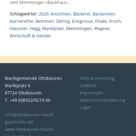
vom Memminger »Backhaus…
Schlagwörter:
2020
,
Ansichten
,
Bäckerei
,
Bäckereien
,
barrierefrei
,
Bemmerl
,
Döring
,
Ereignisse
,
Filiale
,
Frisch
,
Häussler
,
Högg
,
Marktplatz
,
Memmingen
,
Wagner
,
Wirtschaft & Handel
Marktgemeinde Ottobeuren
Hilfe & Anleitung
Marktplatz 6
Linkliste
87724 Ottobeuren
Impressum
T. +49 (0)8332/9219-50
Datenschutzerklärung
Login
info@ottobeuren-macht-
geschichte.de
www.ottobeuren-macht-