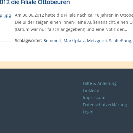
12 die Filiale Ottobeuren
Am 30.06.2012 hatte die Filiale nach ca. 18 Jahren in Ottob
Die Bilder zeigen einen Innen-, eine Außenansicht, einen 
(Datum war nur falsch angegeben!) und eine Notiz der…
Schlagwörter:
Bemmerl
,
Marktplatz
,
Metzgerei
,
Schließung
Hilfe & Anleitung
Linkliste
Impressum
Datenschutzerklärung
Login