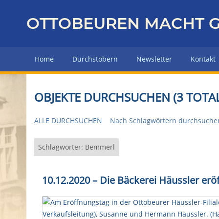
Z
u
OTTOBEUREN MACHT G
r
ü
c
Home
Durchstöbern
Newsletter
Kontakt
k
z
u
OBJEKTE DURCHSUCHEN (3 TOTAL
r
H
ALLE DURCHSUCHEN
Nach Schlagwörtern durchsuche
a
u
p
Schlagwörter: Bemmerl
t
s
10.12.2020 – Die Bäckerei Häussler eröf
e
i
t
e