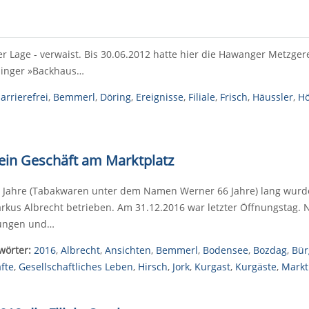
er Lage - verwaist. Bis 30.06.2012 hatte hier die Hawanger Metzgere
minger »Backhaus…
arrierefrei
,
Bemmerl
,
Döring
,
Ereignisse
,
Filiale
,
Frisch
,
Häussler
,
H
sein Geschäft am Marktplatz
0 Jahre (Tabakwaren unter dem Namen Werner 66 Jahre) lang wurd
rkus Albrecht betrieben. Am 31.12.2016 war letzter Öffnungstag.
ungen und…
wörter:
2016
,
Albrecht
,
Ansichten
,
Bemmerl
,
Bodensee
,
Bozdag
,
Bür
fte
,
Gesellschaftliches Leben
,
Hirsch
,
Jork
,
Kurgast
,
Kurgäste
,
Markt