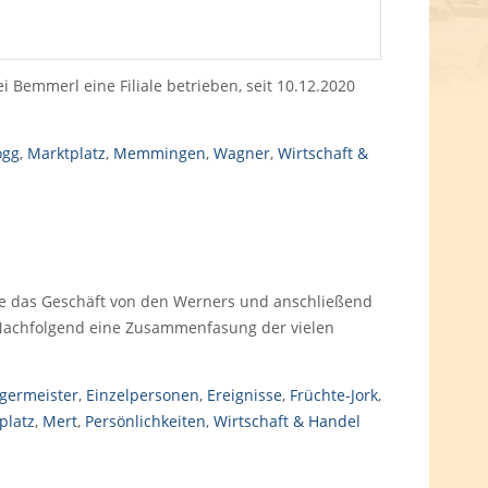
i Bemmerl eine Filiale betrieben, seit 10.12.2020
ögg
,
Marktplatz
,
Memmingen
,
Wagner
,
Wirtschaft &
e das Geschäft von den Werners und anschließend
 Nachfolgend eine Zusammenfasung der vielen
germeister
,
Einzelpersonen
,
Ereignisse
,
Früchte-Jork
,
platz
,
Mert
,
Persönlichkeiten
,
Wirtschaft & Handel