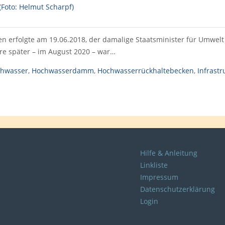
ken erfolgte am 19.06.2018, der damalige Staatsminister für Umwe
e später – im August 2020 – war…
hwasser
,
Hochwasserdamm
,
Hochwasserrückhaltebecken
,
Infrastr
Hilfe & Anleitung
Linkliste
Impressum
Datenschutzerklärung
Login