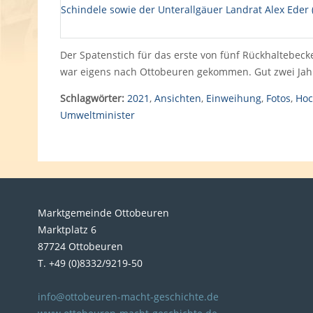
Der Spatenstich für das erste von fünf Rückhaltebec
war eigens nach Ottobeuren gekommen. Gut zwei Jahr
Schlagwörter:
2021
,
Ansichten
,
Einweihung
,
Fotos
,
Hoc
Umweltminister
Marktgemeinde Ottobeuren
Marktplatz 6
87724 Ottobeuren
T. +49 (0)8332/9219-50
info@ottobeuren-macht-geschichte.de