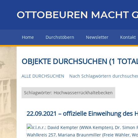
Z
u
OTTOBEUREN MACHT G
r
ü
c
Home
Durchstöbern
Newsletter
Kontakt
k
z
u
OBJEKTE DURCHSUCHEN (1 TOTAL
r
H
ALLE DURCHSUCHEN
Nach Schlagwörtern durchsuche
a
u
p
Schlagwörter: Hochwasserrückhaltebecken
t
s
22.09.2021 – offizielle Einweihung de
e
i
t
e