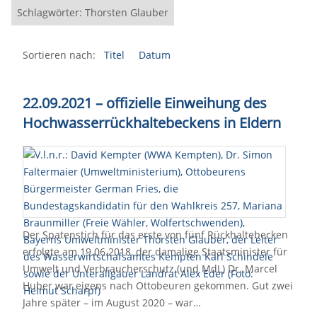
Schlagwörter: Thorsten Glauber
Sortieren nach:
Titel
Datum
22.09.2021 – offizielle Einweihung des
Hochwasserrückhaltebeckens in Eldern
Der Spatenstich für das erste von fünf Rückhaltebecken
erfolgte am 19.06.2018, der damalige Staatsminister für
Umwelt und Verbraucherschutz (und MdL) Dr. Marcel
Huber war eigens nach Ottobeuren gekommen. Gut zwei
Jahre später – im August 2020 – war…