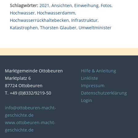
Schlagwörter:
2021
,
Ansichten
,
Einweihung
,
Fotos
,
Hochwasser
,
Hochwasserdamm
,
Hochwasserrückhaltebecken
,
Infrastruktur
,
Katastrophen
,
Thorsten Glauber
,
Umweltminister
Marktgemeinde Ottobeuren
Hilfe & Anleitung
Marktplatz 6
Linkliste
87724 Ottobeuren
Impressum
T. +49 (0)8332/9219-50
Datenschutzerklärung
Login
info@ottobeuren-macht-
geschichte.de
www.ottobeuren-macht-
geschichte.de