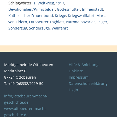
Schlagwörter:
1. Weltkrieg
,
1917
,
Devotionalien/Primizbilder
,
Gottesmutter
,
Immenstadt
,
Katholischer Frauenbund
,
Kriege
,
Kriegswallfahrt
,
Maria
von Eldern
,
Ottobeurer Tagblatt
,
Patrona bavariae
,
Pilger
,
Sonderzug
,
Sonderzüge
,
Wallfahrt
Marktgemeinde Ottobeuren
Hilfe & Anleitung
Marktplatz 6
Linkliste
87724 Ottobeuren
Impressum
T. +49 (0)8332/9219-50
Datenschutzerklärung
Login
info@ottobeuren-macht-
geschichte.de
www.ottobeuren-macht-
geschichte.de