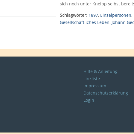
sich noch unter Kneipp selbst bereit
Schlagwörter:
1897
,
Einzelpersonen
,
Gesellschaftliches Leben
,
Johann Geo
Hilfe & Anleitung
Linkliste
Impressum
Datenschutzerklärung
Login