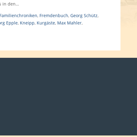
s in den…
Familienchroniken
,
Fremdenbuch
,
Georg Schütz
,
rg Epple
,
Kneipp
,
Kurgäste
,
Max Mahler
,