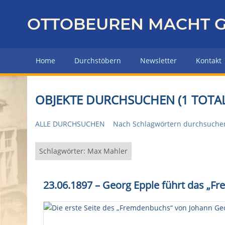
Z
u
OTTOBEUREN MACHT G
r
ü
c
Home
Durchstöbern
Newsletter
Kontakt
k
z
u
OBJEKTE DURCHSUCHEN (1 TOTAL
r
H
ALLE DURCHSUCHEN
Nach Schlagwörtern durchsuche
a
u
p
Schlagwörter: Max Mahler
t
s
23.06.1897 – Georg Epple führt das „F
e
i
t
e