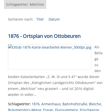
Schlagwörter: Melchior
Sortieren nach:
Titel
Datum
1876 - Ortsplan von Ottobeuren
Als
Beila
ge
zu
den
beiden Katasterkarten „S. W. IX und X 41“ wurde dieser
Ortsplan des „Königlichen Landgerichts Ottobeuren“ von
einem „Melchior“ neu graviert – und ist 2016 digital
wieder in voller…
Schlagwörter:
1876
,
Armenhaus
,
Bahnhofstraße
,
Bleiche
,
Bräumeisters-Wiese
,
Espan
,
Flurnummern
,
Frischgasse
,