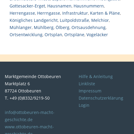
Gottesacker-Erget
,
Hausnamen
,
Hausnummern
,
Herrengasse
,
Herrngasse
,
Infrastruktur
,
Karten & Pläne
,
Königliches Landgericht
,
Luitpoldstraße
,
Melchior
,
Mühlanger
,
Mühlberg
,
Ölberg
,
Ortsausdehnung
,
Ortsentwicklung
,
Ortsplan
,
Ortspläne
,
Vogeläcker
Marktgemeinde Ottobeuren
Hilfe & Anleitung
Marktplatz 6
Linkliste
87724 Ottobeuren
Impressum
T. +49 (0)8332/9219-50
Datenschutzerklärung
Login
info@ottobeuren-macht-
geschichte.de
www.ottobeuren-macht-
geschichte.de