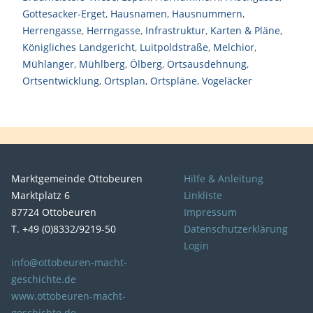
Gottesacker-Erget
,
Hausnamen
,
Hausnummern
,
Herrengasse
,
Herrngasse
,
Infrastruktur
,
Karten & Pläne
,
Königliches Landgericht
,
Luitpoldstraße
,
Melchior
,
Mühlanger
,
Mühlberg
,
Ölberg
,
Ortsausdehnung
,
Ortsentwicklung
,
Ortsplan
,
Ortspläne
,
Vogeläcker
Marktgemeinde Ottobeuren
Hilfe & Anleitung
Marktplatz 6
Linkliste
87724 Ottobeuren
Impressum
T. +49 (0)8332/9219-50
Datenschutzerklärung
Login
info@ottobeuren-macht-
geschichte.de
www.ottobeuren-macht-
geschichte.de