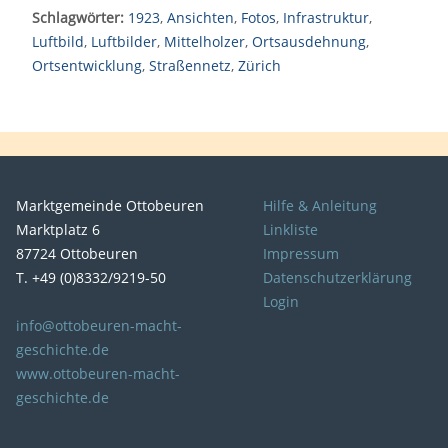
Schlagwörter:
1923
,
Ansichten
,
Fotos
,
Infrastruktur
,
Luftbild
,
Luftbilder
,
Mittelholzer
,
Ortsausdehnung
,
Ortsentwicklung
,
Straßennetz
,
Zürich
Marktgemeinde Ottobeuren
Hilfe & Anleitung
Marktplatz 6
Linkliste
87724 Ottobeuren
Impressum
T. +49 (0)8332/9219-50
Datenschutzerklärung
Login
info@ottobeuren-macht-
geschichte.de
www.ottobeuren-macht-
geschichte.de