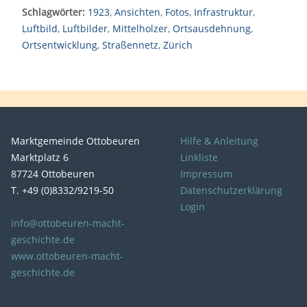
Schlagwörter:
1923
,
Ansichten
,
Fotos
,
Infrastruktur
,
Luftbild
,
Luftbilder
,
Mittelholzer
,
Ortsausdehnung
,
Ortsentwicklung
,
Straßennetz
,
Zürich
Marktgemeinde Ottobeuren
Hilfe & Anleitung
Marktplatz 6
Linkliste
87724 Ottobeuren
Impressum
T. +49 (0)8332/9219-50
Datenschutzerklärung
Login
info@ottobeuren-macht-
geschichte.de
www.ottobeuren-macht-
geschichte.de