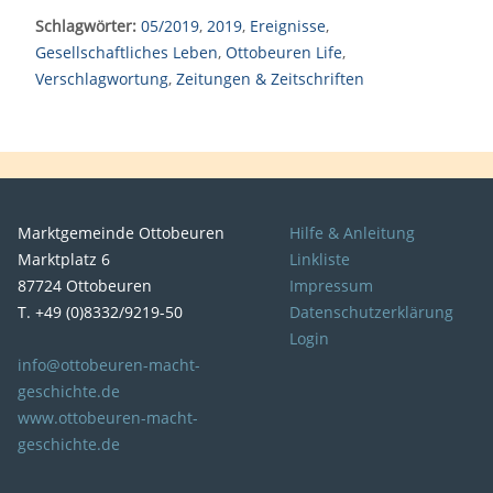
Schlagwörter:
05/2019
,
2019
,
Ereignisse
,
Gesellschaftliches Leben
,
Ottobeuren Life
,
Verschlagwortung
,
Zeitungen & Zeitschriften
Marktgemeinde Ottobeuren
Hilfe & Anleitung
Marktplatz 6
Linkliste
87724 Ottobeuren
Impressum
T. +49 (0)8332/9219-50
Datenschutzerklärung
Login
info@ottobeuren-macht-
geschichte.de
www.ottobeuren-macht-
geschichte.de