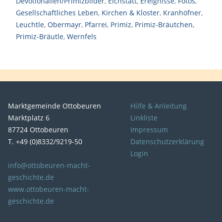
Devotionalien/Primizbilder
,
Eichstätt
,
Ereignisse
,
Fotos
,
Gesellschaftliches Leben
,
Kirchen & Kloster
,
Kranhöfner
,
Leuchtle
,
Obermayr
,
Pfarrei
,
Primiz
,
Primiz-Bräutchen
,
Primiz-Bräutle
,
Wernfels
Marktgemeinde Ottobeuren
Hilfe & Anleitung
Marktplatz 6
Linkliste
87724 Ottobeuren
Impressum
T. +49 (0)8332/9219-50
Datenschutzerklärung
Login
info@ottobeuren-macht-
geschichte.de
www.ottobeuren-macht-
geschichte.de