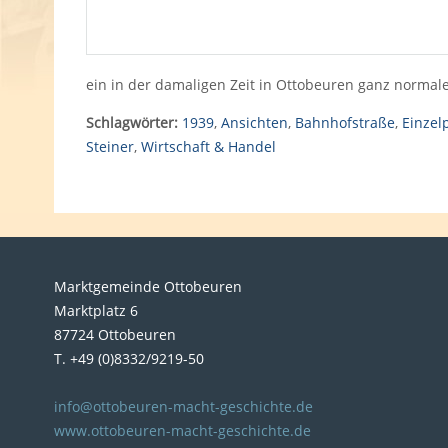
ein in der damaligen Zeit in Ottobeuren ganz normale
Schlagwörter:
1939
,
Ansichten
,
Bahnhofstraße
,
Einzel
Steiner
,
Wirtschaft & Handel
Marktgemeinde Ottobeuren
Marktplatz 6
87724 Ottobeuren
T. +49 (0)8332/9219-50
info@ottobeuren-macht-geschichte.de
www.ottobeuren-macht-geschichte.de