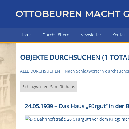
Z
u
OTTOBEUREN MACHT G
r
ü
c
Home
Durchstöbern
Newsletter
Kontakt
k
z
u
OBJEKTE DURCHSUCHEN (1 TOTAL
r
H
ALLE DURCHSUCHEN
Nach Schlagwörtern durchsuche
a
u
p
Schlagwörter: Sanitätshaus
t
s
24.05.1939 – Das Haus „Fürgut“ in der 
e
i
t
e