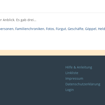
r Anblick. Es gab drei…
personen
,
Familienchroniken
,
Fotos
,
Fürgut
,
Geschäfte
,
Göppel
,
Hel
Hilfe & Anleitung
Linkliste
Impressum
Datenschutzerklärung
Login