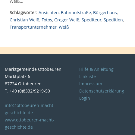
Weiß…
Schlagwörter:
Ansichten
,
Bahnhofstraße
,
Bürgerhaus
,
Christian Weiß
,
Fotos
,
Gregor Weiß
,
Spediteur
,
Spedition
,
Transportunternehmer
,
Weiß
Marktgemeinde Ottobeuren
Hilfe & Anleitung
Marktplatz 6
Linkliste
87724 Ottobeuren
Impressum
T. +49 (0)8332/9219-50
Datenschutzerklärung
Login
info@ottobeuren-macht-
geschichte.de
www.ottobeuren-macht-
geschichte.de