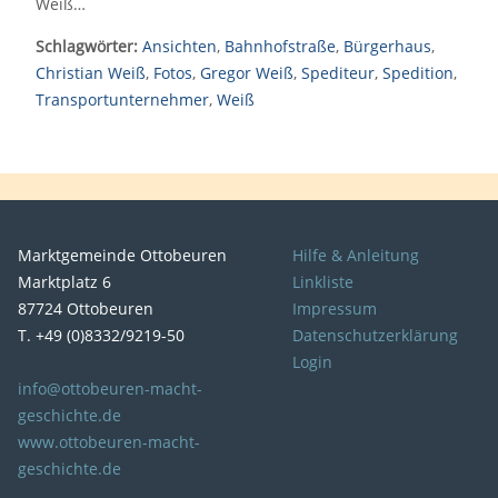
Weiß…
Schlagwörter:
Ansichten
,
Bahnhofstraße
,
Bürgerhaus
,
Christian Weiß
,
Fotos
,
Gregor Weiß
,
Spediteur
,
Spedition
,
Transportunternehmer
,
Weiß
Marktgemeinde Ottobeuren
Hilfe & Anleitung
Marktplatz 6
Linkliste
87724 Ottobeuren
Impressum
T. +49 (0)8332/9219-50
Datenschutzerklärung
Login
info@ottobeuren-macht-
geschichte.de
www.ottobeuren-macht-
geschichte.de