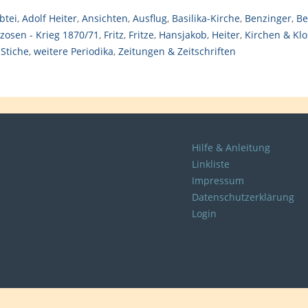
btei
,
Adolf Heiter
,
Ansichten
,
Ausflug
,
Basilika-Kirche
,
Benzinger
,
Be
zosen - Krieg 1870/71
,
Fritz
,
Fritze
,
Hansjakob
,
Heiter
,
Kirchen & Klo
,
Stiche
,
weitere Periodika
,
Zeitungen & Zeitschriften
Hilfe & Anleitung
Linkliste
Impressum
Datenschutzerklärung
Login