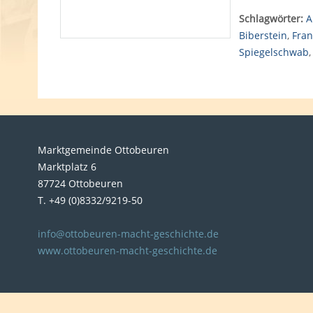
Schlagwörter:
A
Biberstein
,
Fran
Spiegelschwab
Marktgemeinde Ottobeuren
Marktplatz 6
87724 Ottobeuren
T. +49 (0)8332/9219-50
info@ottobeuren-macht-geschichte.de
www.ottobeuren-macht-geschichte.de