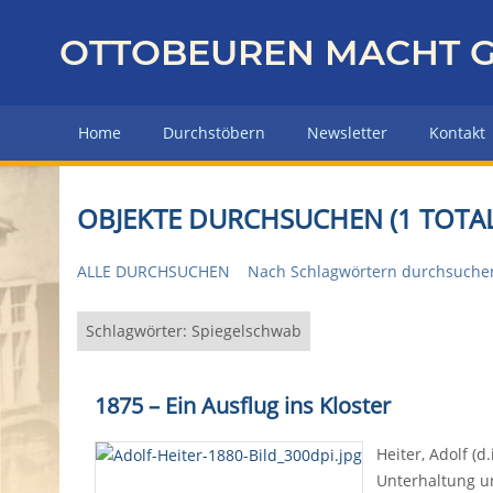
Z
u
OTTOBEUREN MACHT G
r
ü
c
Home
Durchstöbern
Newsletter
Kontakt
k
z
u
OBJEKTE DURCHSUCHEN (1 TOTAL
r
H
ALLE DURCHSUCHEN
Nach Schlagwörtern durchsuche
a
u
p
Schlagwörter: Spiegelschwab
t
s
1875 – Ein Ausflug ins Kloster
e
i
Heiter, Adolf (d
t
Unterhaltung un
e