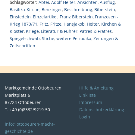
Schlagwörter:
Abtei
,
Adolf Heiter
,
Ansichten
,
Ausflug
,
Basilika-Kirche
,
Benzinger
,
Beschreibung
,
Biberstein
,
Einsiedeln
,
Einzelartikel
,
Franz Biberstein
,
Franzosen -
Krieg 1870/71
,
Fritz
,
Fritze
,
Hansjakob
,
Heiter
,
Kirchen &
Kloster
,
Kriege
,
Literatur & Führer
,
Patres & Fratres
,
Spiegelschwab
,
Stiche
,
weitere Periodika
,
Zeitungen &
Zeitschriften
Marktgemeinde Ottobeuren
Hilfe & Anleitung
Marktplatz 6
Linkliste
87724 Ottobeuren
Impressum
T. +49 (0)8332/9219-50
Datenschutzerklärung
Login
info@ottobeuren-macht-
geschichte.de