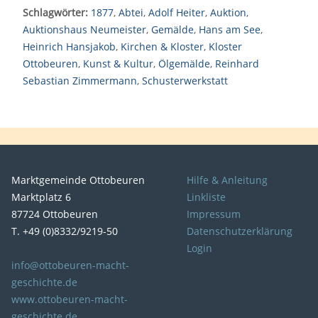
Schlagwörter:
1877
,
Abtei
,
Adolf Heiter
,
Auktion
,
Auktionshaus Neumeister
,
Gemälde
,
Hans am See
,
Heinrich Hansjakob
,
Kirchen & Kloster
,
Kloster
Ottobeuren
,
Kunst & Kultur
,
Ölgemälde
,
Reinhard
Sebastian Zimmermann
,
Schusterwerkstatt
Marktgemeinde Ottobeuren
Hilfe & Anleitung
Marktplatz 6
Linkliste
87724 Ottobeuren
Impressum
T. +49 (0)8332/9219-50
Datenschutzerklärung
Login
info@ottobeuren-macht-
geschichte.de
www.ottobeuren-macht-
geschichte.de