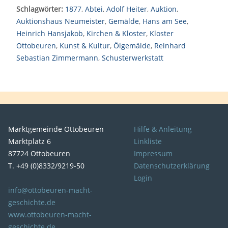
Schlagwörter:
1877
,
Abtei
,
Adolf Heiter
,
Auktion
,
Auktionshaus Neumeister
,
Gemälde
,
Hans am See
,
Heinrich Hansjakob
,
Kirchen & Kloster
,
Kloster
Ottobeuren
,
Kunst & Kultur
,
Ölgemälde
,
Reinhard
Sebastian Zimmermann
,
Schusterwerkstatt
Marktgemeinde Ottobeuren
Hilfe & Anleitung
Marktplatz 6
Linkliste
87724 Ottobeuren
Impressum
T. +49 (0)8332/9219-50
Datenschutzerklärung
Login
info@ottobeuren-macht-
geschichte.de
www.ottobeuren-macht-
geschichte.de