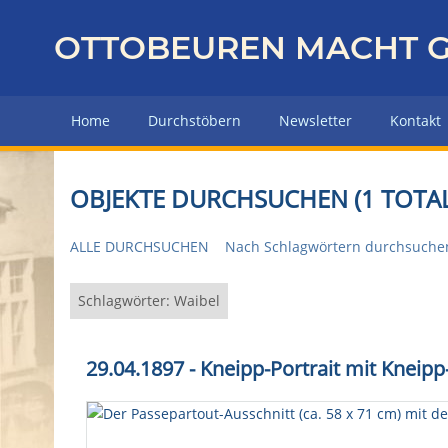
Z
u
OTTOBEUREN MACHT G
r
ü
c
Home
Durchstöbern
Newsletter
Kontakt
k
z
u
OBJEKTE DURCHSUCHEN (1 TOTAL
r
H
ALLE DURCHSUCHEN
Nach Schlagwörtern durchsuche
a
u
p
Schlagwörter: Waibel
t
s
29.04.1897 - Kneipp-Portrait mit Knei
e
i
t
e