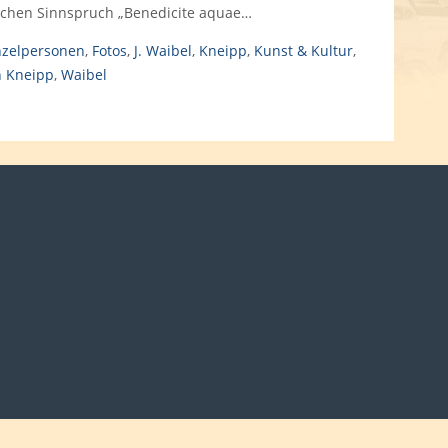
schen Sinnspruch „Benedicite aquae…
nzelpersonen
,
Fotos
,
J. Waibel
,
Kneipp
,
Kunst & Kultur
,
n Kneipp
,
Waibel