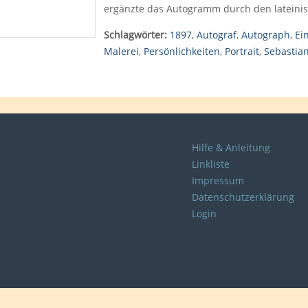
ergänzte das Autogramm durch den lateini
Schlagwörter:
1897
,
Autograf
,
Autograph
,
Ei
Malerei
,
Persönlichkeiten
,
Portrait
,
Sebastia
Hilfe & Anleitung
Linkliste
Impressum
Datenschutzerklärung
Login