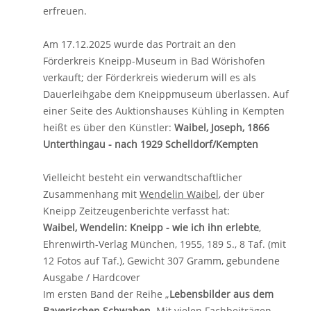
erfreuen.
Am 17.12.2025 wurde das Portrait an den
Förderkreis Kneipp-Museum in Bad Wörishofen
verkauft; der Förderkreis wiederum will es als
Dauerleihgabe dem Kneippmuseum überlassen. Auf
einer Seite des Auktionshauses Kühling in Kempten
heißt es über den Künstler:
Waibel, Joseph, 1866
Unterthingau - nach 1929 Schelldorf/Kempten
Vielleicht besteht ein verwandtschaftlicher
Zusammenhang mit
Wendelin Waibel
, der über
Kneipp Zeitzeugenberichte verfasst hat:
Waibel, Wendelin: Kneipp - wie ich ihn erlebte
,
Ehrenwirth-Verlag München, 1955, 189 S., 8 Taf. (mit
12 Fotos auf Taf.), Gewicht 307 Gramm, gebundene
Ausgabe / Hardcover
Im ersten Band der Reihe „
Lebensbilder aus dem
Bayerischen Schwaben
. Mit vielen Fachbeiträgen