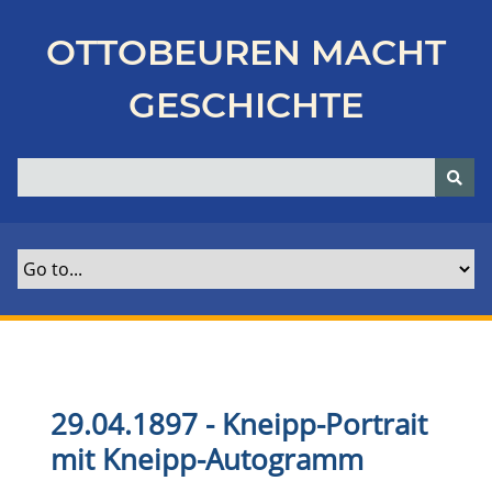
Z
u
OTTOBEUREN MACHT
r
ü
GESCHICHTE
c
k
z
u
r
H
a
u
p
t
s
e
29.04.1897 - Kneipp-Portrait
i
mit Kneipp-Autogramm
t
e