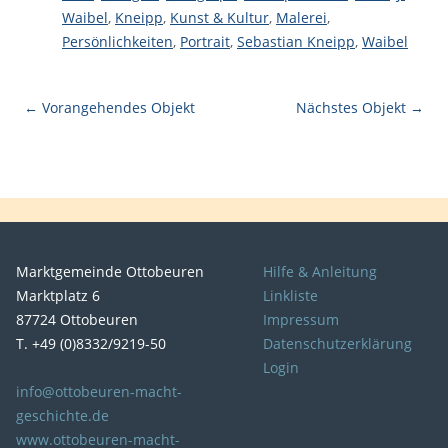
Waibel
,
Kneipp
,
Kunst & Kultur
,
Malerei
,
Persönlichkeiten
,
Portrait
,
Sebastian Kneipp
,
Waibel
← Vorangehendes Objekt
Nächstes Objekt →
Marktgemeinde Ottobeuren
Hilfe & Anleitung
Marktplatz 6
Linkliste
87724 Ottobeuren
Impressum
T. +49 (0)8332/9219-50
Datenschutzerklärung
Login
info@ottobeuren-macht-
geschichte.de
www.ottobeuren-macht-