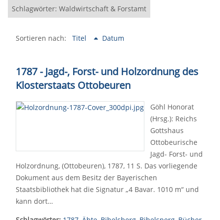
Schlagwörter: Waldwirtschaft & Forstamt
Sortieren nach:
Titel
Datum
1787 - Jagd-, Forst- und Holzordnung des
Klosterstaats Ottobeuren
Göhl Honorat
(Hrsg.): Reichs
Gottshaus
Ottobeurische
Jagd- Forst- und
Holzordnung, (Ottobeuren), 1787, 11 S. Das vorliegende
Dokument aus dem Besitz der Bayerischen
Staatsbibliothek hat die Signatur „4 Bavar. 1010 m“ und
kann dort…
Schlagwörter:
1787
,
Äbte
,
Bibelsberg
,
Bibelsperg
,
Bücher
,