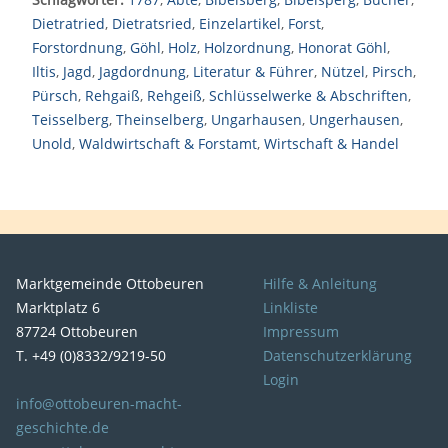
Dietratried
,
Dietratsried
,
Einzelartikel
,
Forst
,
Forstordnung
,
Göhl
,
Holz
,
Holzordnung
,
Honorat Göhl
,
Iltis
,
Jagd
,
Jagdordnung
,
Literatur & Führer
,
Nützel
,
Pirsch
,
Pürsch
,
Rehgaiß
,
Rehgeiß
,
Schlüsselwerke & Abschriften
,
Teisselberg
,
Theinselberg
,
Ungarhausen
,
Ungerhausen
,
Unold
,
Waldwirtschaft & Forstamt
,
Wirtschaft & Handel
Marktgemeinde Ottobeuren
Hilfe & Anleitung
Marktplatz 6
Linkliste
87724 Ottobeuren
Impressum
T. +49 (0)8332/9219-50
Datenschutzerklärung
Login
info@ottobeuren-macht-
geschichte.de