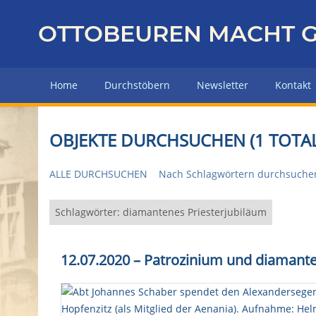
Z
u
OTTOBEUREN MACHT G
r
ü
c
Home
Durchstöbern
Newsletter
Kontakt
k
z
u
OBJEKTE DURCHSUCHEN (1 TOTAL
r
H
ALLE DURCHSUCHEN
Nach Schlagwörtern durchsuche
a
u
p
Schlagwörter: diamantenes Priesterjubiläum
t
s
12.07.2020 – Patrozinium und diamantene
e
i
t
e