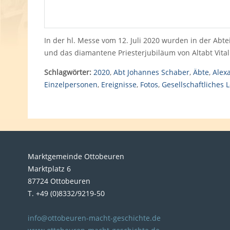
In der hl. Messe vom 12. Juli 2020 wurden in der Abt
und das diamantene Priesterjubiläum von Altabt Vitali
Schlagwörter:
2020
,
Abt Johannes Schaber
,
Äbte
,
Alex
Einzelpersonen
,
Ereignisse
,
Fotos
,
Gesellschaftliches 
Marktgemeinde Ottobeuren
Marktplatz 6
87724 Ottobeuren
T. +49 (0)8332/9219-50
info@ottobeuren-macht-geschichte.de