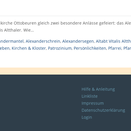
eikirche Ottobeuren gleich zwei besondere Anlässe gefeiert: das 
s Altthaler. Wie…
andermantel
,
Alexanderschrein
,
Alexandersegen
,
Altabt Vitalis Altt
Leben
,
Kirchen & Kloster
,
Patrozinium
,
Persönlichkeiten
,
Pfarrei
,
Pfa
Hilfe & Anleitung
Linkliste
Impressum
Datenschutzerklärung
Login