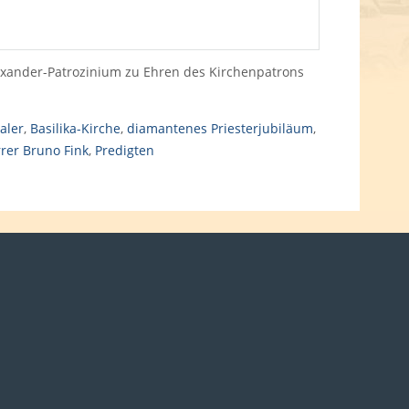
Alexander-Patrozinium zu Ehren des Kirchenpatrons
haler
,
Basilika-Kirche
,
diamantenes Priesterjubiläum
,
rrer Bruno Fink
,
Predigten