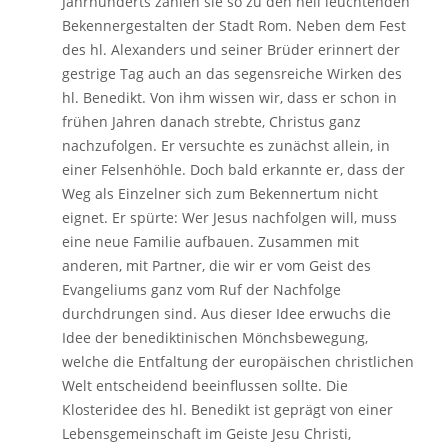
Jahrhunderts zählen sie so zu den hell leuchtenden
Bekennergestalten der Stadt Rom. Neben dem Fest
des hl. Alexanders und seiner Brüder erinnert der
gestrige Tag auch an das segensreiche Wirken des
hl. Benedikt. Von ihm wissen wir, dass er schon in
frühen Jahren danach strebte, Christus ganz
nachzufolgen. Er versuchte es zunächst allein, in
einer Felsenhöhle. Doch bald erkannte er, dass der
Weg als Einzelner sich zum Bekennertum nicht
eignet. Er spürte: Wer Jesus nachfolgen will, muss
eine neue Familie aufbauen. Zusammen mit
anderen, mit Partner, die wir er vom Geist des
Evangeliums ganz vom Ruf der Nachfolge
durchdrungen sind. Aus dieser Idee erwuchs die
Idee der benediktinischen Mönchsbewegung,
welche die Entfaltung der europäischen christlichen
Welt entscheidend beeinflussen sollte. Die
Klosteridee des hl. Benedikt ist geprägt von einer
Lebensgemeinschaft im Geiste Jesu Christi,