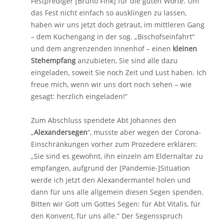
Festprediger [Bruno Fink] für die guten Worte. Um
das Fest nicht einfach so ausklingen zu lassen,
haben wir uns jetzt doch getraut, im mittleren Gang
– dem Küchengang in der sog. „Bischofseinfahrt“
und dem angrenzenden Innenhof – einen
kleinen
Stehempfang
anzubieten, Sie sind alle dazu
eingeladen, soweit Sie noch Zeit und Lust haben. Ich
freue mich, wenn wir uns dort noch sehen – wie
gesagt: herzlich eingeladen!“
Zum Abschluss spendete Abt Johannes den
„
Alexandersegen
“, musste aber wegen der Corona-
Einschränkungen vorher zum Prozedere erklären:
„Sie sind es gewohnt, ihn einzeln am Eldernaltar zu
empfangen, aufgrund der [Pandemie-]Situation
werde ich jetzt den Alexandermantel holen und
dann für uns alle allgemein diesen Segen spenden.
Bitten wir Gott um Gottes Segen: für Abt Vitalis, für
den Konvent, für uns alle.“ Der Segensspruch