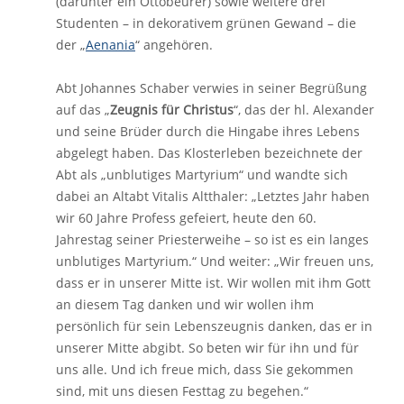
(darunter ein Ottobeurer) sowie weitere drei
Studenten – in dekorativem grünen Gewand – die
der „
Aenania
“ angehören.
Abt Johannes Schaber verwies in seiner Begrüßung
auf das „
Zeugnis für Christus
“, das der hl. Alexander
und seine Brüder durch die Hingabe ihres Lebens
abgelegt haben. Das Klosterleben bezeichnete der
Abt als „unblutiges Martyrium“ und wandte sich
dabei an Altabt Vitalis Altthaler: „Letztes Jahr haben
wir 60 Jahre Profess gefeiert, heute den 60.
Jahrestag seiner Priesterweihe – so ist es ein langes
unblutiges Martyrium.“ Und weiter: „Wir freuen uns,
dass er in unserer Mitte ist. Wir wollen mit ihm Gott
an diesem Tag danken und wir wollen ihm
persönlich für sein Lebenszeugnis danken, das er in
unserer Mitte abgibt. So beten wir für ihn und für
uns alle. Und ich freue mich, dass Sie gekommen
sind, mit uns diesen Festtag zu begehen.“