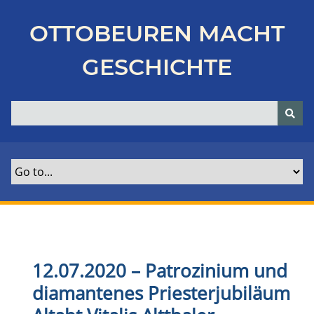
Z
u
OTTOBEUREN MACHT
r
ü
GESCHICHTE
c
k
z
u
r
H
a
u
p
t
s
e
12.07.2020 – Patrozinium und
i
diamantenes Priesterjubiläum
t
e