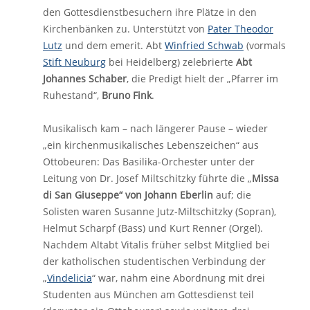
den Gottesdienstbesuchern ihre Plätze in den
Kirchenbänken zu. Unterstützt von
Pater Theodor
Lutz
und dem emerit. Abt
Winfried Schwab
(vormals
Stift Neuburg
bei Heidelberg) zelebrierte
Abt
Johannes Schaber
, die Predigt hielt der „Pfarrer im
Ruhestand“,
Bruno Fink
.
Musikalisch kam – nach längerer Pause – wieder
„ein kirchenmusikalisches Lebenszeichen“ aus
Ottobeuren: Das Basilika-Orchester unter der
Leitung von Dr. Josef Miltschitzky führte die „
Missa
di San Giuseppe“ von Johann Eberlin
auf; die
Solisten waren Susanne Jutz-Miltschitzky (Sopran),
Helmut Scharpf (Bass) und Kurt Renner (Orgel).
Nachdem Altabt Vitalis früher selbst Mitglied bei
der katholischen studentischen Verbindung der
„
Vindelicia
“ war, nahm eine Abordnung mit drei
Studenten aus München am Gottesdienst teil