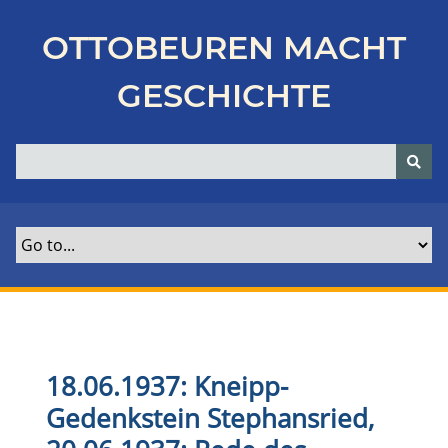
Z
u
OTTOBEUREN MACHT
r
ü
GESCHICHTE
c
k
z
u
r
H
a
u
p
t
s
e
18.06.1937: Kneipp-
i
Gedenkstein Stephansried,
t
e