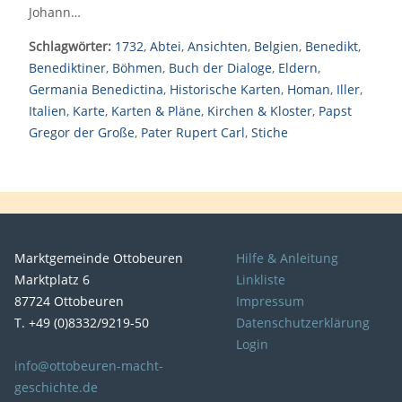
Johann…
Schlagwörter:
1732
,
Abtei
,
Ansichten
,
Belgien
,
Benedikt
,
Benediktiner
,
Böhmen
,
Buch der Dialoge
,
Eldern
,
Germania Benedictina
,
Historische Karten
,
Homan
,
Iller
,
Italien
,
Karte
,
Karten & Pläne
,
Kirchen & Kloster
,
Papst
Gregor der Große
,
Pater Rupert Carl
,
Stiche
Marktgemeinde Ottobeuren
Hilfe & Anleitung
Marktplatz 6
Linkliste
87724 Ottobeuren
Impressum
T. +49 (0)8332/9219-50
Datenschutzerklärung
Login
info@ottobeuren-macht-
geschichte.de