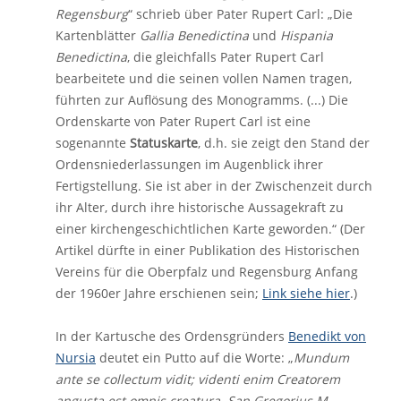
Regensburg
“ schrieb über Pater Rupert Carl: „Die
Kartenblätter
Gallia Benedictina
und
Hispania
Benedictina
, die gleichfalls Pater Rupert Carl
bearbeitete und die seinen vollen Namen tragen,
führten zur Auflösung des Monogramms. (...) Die
Ordenskarte von Pater Rupert Carl ist eine
sogenannte
Statuskarte
, d.h. sie zeigt den Stand der
Ordensniederlassungen im Augenblick ihrer
Fertigstellung. Sie ist aber in der Zwischenzeit durch
ihr Alter, durch ihre historische Aussagekraft zu
einer kirchengeschichtlichen Karte geworden.“ (Der
Artikel dürfte in einer Publikation des Historischen
Vereins für die Oberpfalz und Regensburg Anfang
der 1960er Jahre erschienen sein;
Link siehe hier
.)
In der Kartusche des Ordensgründers
Benedikt von
Nursia
deutet ein Putto auf die Worte: „
Mundum
ante se collectum vidit; videnti enim Creatorem
angusta est omnis creatura. San Gregorius M.