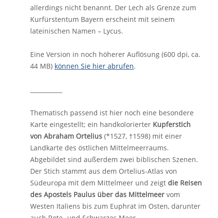
allerdings nicht benannt. Der Lech als Grenze zum
Kurfürstentum Bayern erscheint mit seinem
lateinischen Namen – Lycus.
Eine Version in noch höherer Auflösung (600 dpi, ca.
44 MB)
können Sie hier abrufen
.
___________
Thematisch passend ist hier noch eine besondere
Karte eingestellt; ein handkolorierter
Kupferstich
von Abraham Ortelius
(*1527, †1598) mit einer
Landkarte des östlichen Mittelmeerraums.
Abgebildet sind außerdem zwei biblischen Szenen.
Der Stich stammt aus dem Ortelius-Atlas von
Südeuropa mit dem Mittelmeer und zeigt
die Reisen
des Apostels Paulus über das Mittelmeer
vom
Westen Italiens bis zum Euphrat im Osten, darunter
auch Rote- und Schwarzes Meer.