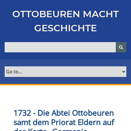
Z
u
OTTOBEUREN MACHT
r
ü
GESCHICHTE
c
k
z
u
r
H
a
u
p
t
s
e
1732 - Die Abtei Ottobeuren
i
samt dem Priorat Eldern auf
t
e