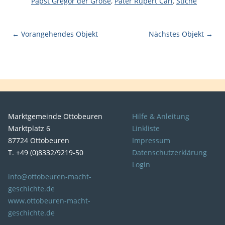
Papst Gregor der Große
,
Pater Rupert Carl
,
Stiche
← Vorangehendes Objekt
Nächstes Objekt →
Marktgemeinde Ottobeuren
Hilfe & Anleitung
Marktplatz 6
Linkliste
87724 Ottobeuren
Impressum
T. +49 (0)8332/9219-50
Datenschutzerklärung
Login
info@ottobeuren-macht-
geschichte.de
www.ottobeuren-macht-
geschichte.de