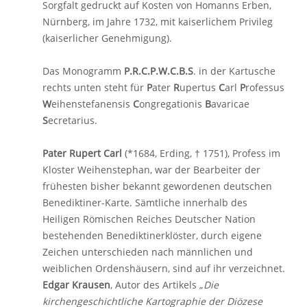
Sorgfalt gedruckt auf Kosten von Homanns Erben,
Nürnberg, im Jahre 1732, mit kaiserlichem Privileg
(kaiserlicher Genehmigung).
Das Monogramm
P.R.C.P.W.C.B.S
. in der Kartusche
rechts unten steht für
P
ater
R
upertus
C
arl
P
rofessus
W
eihenstefanensis
C
ongregationis
B
avaricae
S
ecretarius.
Pater Rupert Carl
(*1684, Erding, † 1751), Profess im
Kloster Weihenstephan, war der Bearbeiter der
frühesten bisher bekannt gewordenen deutschen
Benediktiner-Karte. Sämtliche innerhalb des
Heiligen Römischen Reiches Deutscher Nation
bestehenden Benediktinerklöster, durch eigene
Zeichen unterschieden nach männlichen und
weiblichen Ordenshäusern, sind auf ihr verzeichnet.
Edgar Krausen
, Autor des Artikels „
Die
kirchengeschichtliche Kartographie der Diözese