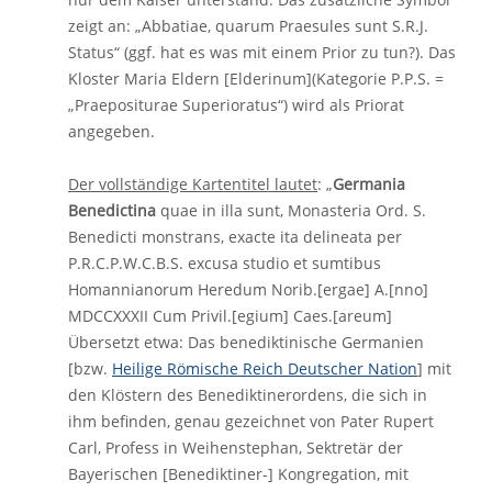
zeigt an: „Abbatiae, quarum Praesules sunt S.R.J.
Status“ (ggf. hat es was mit einem Prior zu tun?). Das
Kloster Maria Eldern [Elderinum](Kategorie P.P.S. =
„Praepositurae Superioratus“) wird als Priorat
angegeben.
Der vollständige Kartentitel lautet
: „
Germania
Benedictina
quae in illa sunt, Monasteria Ord. S.
Benedicti monstrans, exacte ita delineata per
P.R.C.P.W.C.B.S. excusa studio et sumtibus
Homannianorum Heredum Norib.[ergae] A.[nno]
MDCCXXXII Cum Privil.[egium] Caes.[areum]
Übersetzt etwa: Das benediktinische Germanien
[bzw.
Heilige Römische Reich Deutscher Nation
] mit
den Klöstern des Benediktinerordens, die sich in
ihm befinden, genau gezeichnet von Pater Rupert
Carl, Profess in Weihenstephan, Sektretär der
Bayerischen [Benediktiner-] Kongregation, mit