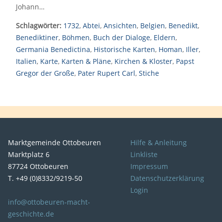
Johann…
Schlagwörter:
1732
,
Abtei
,
Ansichten
,
Belgien
,
Benedikt
,
Benediktiner
,
Böhmen
,
Buch der Dialoge
,
Eldern
,
Germania Benedictina
,
Historische Karten
,
Homan
,
Iller
,
Italien
,
Karte
,
Karten & Pläne
,
Kirchen & Kloster
,
Papst
Gregor der Große
,
Pater Rupert Carl
,
Stiche
Marktgemeinde Ottobeuren
Hilfe & Anleitung
Marktplatz 6
Linkliste
87724 Ottobeuren
Impressum
T. +49 (0)8332/9219-50
Datenschutzerklärung
Login
info@ottobeuren-macht-
geschichte.de