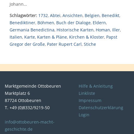
Johann…
Schlagwörter:
1732
,
Abtei
,
Ansichten
,
Belgien
,
Benedikt
,
Benediktiner
,
Böhmen
,
Buch der Dialoge
,
Eldern
,
Germania Benedictina
,
Historische Karten
,
Homan
,
Iller
,
Italien
,
Karte
,
Karten & Pläne
,
Kirchen & Kloster
,
Papst
Gregor der Große
,
Pater Rupert Carl
,
Stiche
Marktgemeinde Ottobeuren
Hilfe & Anleitung
Marktplatz 6
Linkliste
87724 Ottobeuren
Impressum
T. +49 (0)8332/9219-50
Datenschutzerklärung
Login
info@ottobeuren-macht-
geschichte.de