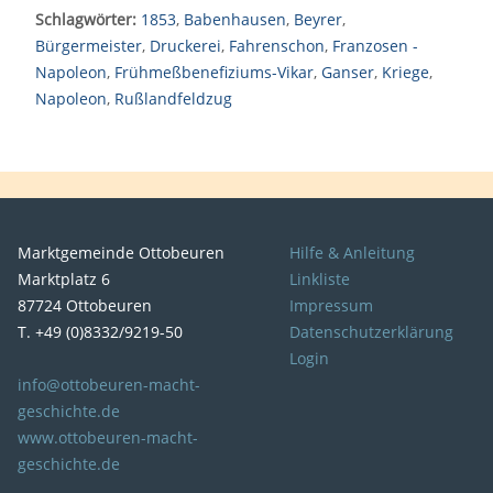
Schlagwörter:
1853
,
Babenhausen
,
Beyrer
,
Bürgermeister
,
Druckerei
,
Fahrenschon
,
Franzosen -
Napoleon
,
Frühmeßbenefiziums-Vikar
,
Ganser
,
Kriege
,
Napoleon
,
Rußlandfeldzug
Marktgemeinde Ottobeuren
Hilfe & Anleitung
Marktplatz 6
Linkliste
87724 Ottobeuren
Impressum
T. +49 (0)8332/9219-50
Datenschutzerklärung
Login
info@ottobeuren-macht-
geschichte.de
www.ottobeuren-macht-
geschichte.de