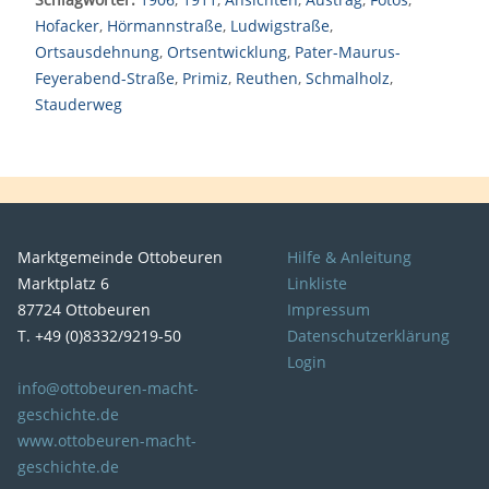
Hofacker
,
Hörmannstraße
,
Ludwigstraße
,
Ortsausdehnung
,
Ortsentwicklung
,
Pater-Maurus-
Feyerabend-Straße
,
Primiz
,
Reuthen
,
Schmalholz
,
Stauderweg
Marktgemeinde Ottobeuren
Hilfe & Anleitung
Marktplatz 6
Linkliste
87724 Ottobeuren
Impressum
T. +49 (0)8332/9219-50
Datenschutzerklärung
Login
info@ottobeuren-macht-
geschichte.de
www.ottobeuren-macht-
geschichte.de