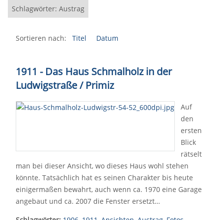
Schlagwörter: Austrag
Sortieren nach:
Titel
Datum
1911 - Das Haus Schmalholz in der
Ludwigstraße / Primiz
Auf
den
ersten
Blick
rätselt
man bei dieser Ansicht, wo dieses Haus wohl stehen
könnte. Tatsächlich hat es seinen Charakter bis heute
einigermaßen bewahrt, auch wenn ca. 1970 eine Garage
angebaut und ca. 2007 die Fenster ersetzt…
Schlagwörter:
1906
,
1911
,
Ansichten
,
Austrag
,
Fotos
,