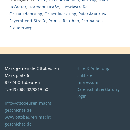
Hofacker
,
Hörmannstraße
,
Ludwigstraße
,
Ortsausdehnung
,
Ortsentwicklung
,
Pater-Maurus-
Feyerabend-Straße
,
Primiz
,
Reuthen
,
Schmalholz
,
Stauderweg
Marktgemeinde Ottobeuren
Hilfe & Anleitung
Marktplatz 6
Linkliste
87724 Ottobeuren
Impressum
T. +49 (0)8332/9219-50
Datenschutzerklärung
Login
info@ottobeuren-macht-
geschichte.de
www.ottobeuren-macht-
geschichte.de