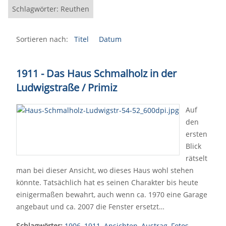
Schlagwörter: Reuthen
Sortieren nach:
Titel
Datum
1911 - Das Haus Schmalholz in der
Ludwigstraße / Primiz
Auf
den
ersten
Blick
rätselt
man bei dieser Ansicht, wo dieses Haus wohl stehen
könnte. Tatsächlich hat es seinen Charakter bis heute
einigermaßen bewahrt, auch wenn ca. 1970 eine Garage
angebaut und ca. 2007 die Fenster ersetzt…
Schlagwörter:
1906
,
1911
,
Ansichten
,
Austrag
,
Fotos
,