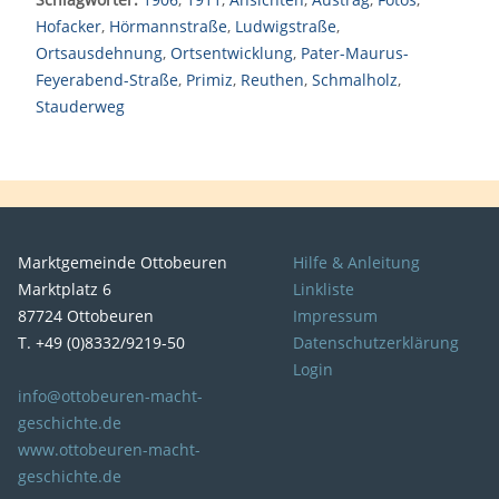
Hofacker
,
Hörmannstraße
,
Ludwigstraße
,
Ortsausdehnung
,
Ortsentwicklung
,
Pater-Maurus-
Feyerabend-Straße
,
Primiz
,
Reuthen
,
Schmalholz
,
Stauderweg
Marktgemeinde Ottobeuren
Hilfe & Anleitung
Marktplatz 6
Linkliste
87724 Ottobeuren
Impressum
T. +49 (0)8332/9219-50
Datenschutzerklärung
Login
info@ottobeuren-macht-
geschichte.de
www.ottobeuren-macht-
geschichte.de