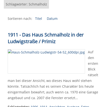
Schlagwörter: Schmalholz
Sortieren nach:
Titel
Datum
1911 - Das Haus Schmalholz in der
Ludwigstraße / Primiz
Auf
den
ersten
Blick
rätselt
man bei dieser Ansicht, wo dieses Haus wohl stehen
könnte. Tatsächlich hat es seinen Charakter bis heute
einigermaßen bewahrt, auch wenn ca. 1970 eine Garage
angebaut und ca. 2007 die Fenster ersetzt…
Schlagwörter:
1906
,
1911
,
Ansichten
,
Austrag
,
Fotos
,