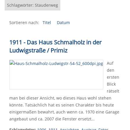
Schlagwörter: Stauderweg
Sortieren nach:
Titel
Datum
1911 - Das Haus Schmalholz in der
Ludwigstraße / Primiz
Auf
den
ersten
Blick
rätselt
man bei dieser Ansicht, wo dieses Haus wohl stehen
könnte. Tatsächlich hat es seinen Charakter bis heute
einigermaßen bewahrt, auch wenn ca. 1970 eine Garage
angebaut und ca. 2007 die Fenster ersetzt…
Schlagwörter:
1906
,
1911
,
Ansichten
,
Austrag
,
Fotos
,