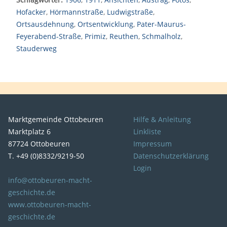
Hofacker
,
Hörmannstraße
,
Ludwigstraße
,
Ortsausdehnung
,
Ortsentwicklung
,
Pater-Maurus-
Feyerabend-Straße
,
Primiz
,
Reuthen
,
Schmalholz
,
Stauderweg
Marktgemeinde Ottobeuren
Hilfe & Anleitung
Marktplatz 6
Linkliste
87724 Ottobeuren
Impressum
T. +49 (0)8332/9219-50
Datenschutzerklärung
Login
info@ottobeuren-macht-
geschichte.de
www.ottobeuren-macht-
geschichte.de