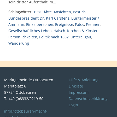
sein dritter Aufenthalt im…
Schlagwörter:
1981
,
Äbte
,
Ansichten
,
Besuch
,
Bundespräsident Dr. Karl Carstens
,
Bürgermeister /
Ammann
,
Einzelpersonen
,
Ereignisse
,
Fotos
,
Frehner
,
Gesellschaftliches Leben
,
Haisch
,
Kirchen & Kloster
,
Persönlichkeiten
,
Politik nach 1802
,
Unterallgäu
,
Wanderung
Marktgemeinde Ottobeuren
Hilfe & Anleitung
Marktplatz 6
Linkliste
87724 Ottobeuren
Impressum
T. +49 (0)8332/9219-50
Datenschutzerklärung
Login
info@ottobeuren-macht-