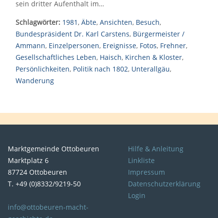
sein dritter Aufenthalt im…
Schlagwörter:
1981
,
Äbte
,
Ansichten
,
Besuch
,
Bundespräsident Dr. Karl Carstens
,
Bürgermeister /
Ammann
,
Einzelpersonen
,
Ereignisse
,
Fotos
,
Frehner
,
Gesellschaftliches Leben
,
Haisch
,
Kirchen & Kloster
,
Persönlichkeiten
,
Politik nach 1802
,
Unterallgäu
,
Wanderung
Marktgemeinde Ottobeuren
Hilfe & Anleitung
Marktplatz 6
Linkliste
87724 Ottobeuren
Impressum
T. +49 (0)8332/9219-50
Datenschutzerklärung
Login
info@ottobeuren-macht-