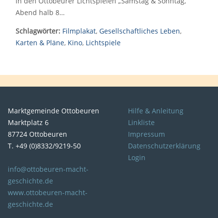
in den Ottobeurer Lichtspielen „Samstag & Sonntag,
Abend halb 8…
Schlagwörter:
Filmplakat
,
Gesellschaftliches Leben
,
Karten & Pläne
,
Kino
,
Lichtspiele
Marktgemeinde Ottobeuren
Hilfe & Anleitung
Marktplatz 6
Linkliste
87724 Ottobeuren
Impressum
T. +49 (0)8332/9219-50
Datenschutzerklärung
Login
info@ottobeuren-macht-
geschichte.de
www.ottobeuren-macht-
geschichte.de