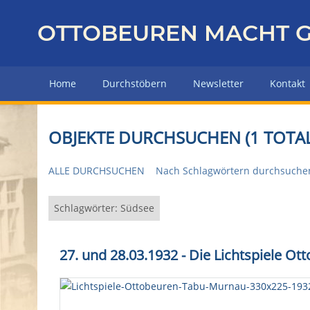
Z
u
OTTOBEUREN MACHT G
r
ü
c
Home
Durchstöbern
Newsletter
Kontakt
k
z
u
OBJEKTE DURCHSUCHEN (1 TOTAL
r
H
ALLE DURCHSUCHEN
Nach Schlagwörtern durchsuche
a
u
p
Schlagwörter: Südsee
t
s
27. und 28.03.1932 - Die Lichtspiele O
e
i
t
e