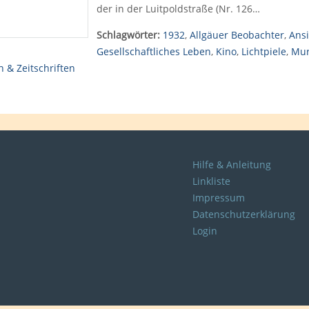
der in der Luitpoldstraße (Nr. 126…
Schlagwörter:
1932
,
Allgäuer Beobachter
,
Ans
Gesellschaftliches Leben
,
Kino
,
Lichtpiele
,
Mu
 & Zeitschriften
Hilfe & Anleitung
Linkliste
Impressum
Datenschutzerklärung
Login