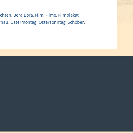
ichten
,
Bora Bora
,
Film
,
Filme
,
Filmplakat
,
rnau
,
Ostermontag
,
Ostersonntag
,
Schober
,