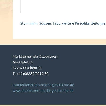
Stummfilm
,
Südsee
,
Tabu
,
weitere Periodika
,
Zeitungen
Marktgemeinde Ottobeuren
Marktplatz 6
87724 Ottobeuren
T. +49 (0)8332/9219-50
info@ottobeuren-macht-geschichte.de
www.ottobeuren-macht-geschichte.de