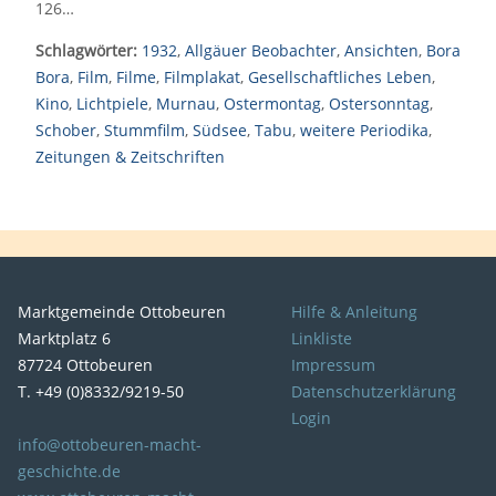
126…
Schlagwörter:
1932
,
Allgäuer Beobachter
,
Ansichten
,
Bora
Bora
,
Film
,
Filme
,
Filmplakat
,
Gesellschaftliches Leben
,
Kino
,
Lichtpiele
,
Murnau
,
Ostermontag
,
Ostersonntag
,
Schober
,
Stummfilm
,
Südsee
,
Tabu
,
weitere Periodika
,
Zeitungen & Zeitschriften
Marktgemeinde Ottobeuren
Hilfe & Anleitung
Marktplatz 6
Linkliste
87724 Ottobeuren
Impressum
T. +49 (0)8332/9219-50
Datenschutzerklärung
Login
info@ottobeuren-macht-
geschichte.de