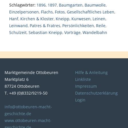
Schlagwörter:
1896
,
1897
,
Baumgarten
,
Baumwolle
,
Einzelpersonen
,
Flachs
,
Fotos
,
Gesellschaftliches Leben
,
Hanf
,
Kirchen & Kloster
,
Kneipp
,
Kurwesen
,
Leinen
,
Leinwand
,
Patres & Fratres
,
Persönlichkeiten
,
Reile
,
Schulzeit
,
Sebastian Kneipp
,
Vorträge
,
Wandelbahn
Marktgemeinde Ottobeuren
Hilfe & Anleitung
Marktplatz 6
Linkliste
87724 Ottobeuren
Impressum
T. +49 (0)8332/9219-50
Datenschutzerklärung
Login
info@ottobeuren-macht-
geschichte.de
www.ottobeuren-macht-
geschichte.de