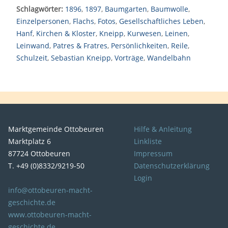
Schlagwörter:
1896
,
1897
,
Baumgarten
,
Baumwolle
,
Einzelpersonen
,
Flachs
,
Fotos
,
Gesellschaftliches Leben
,
Hanf
,
Kirchen & Kloster
,
Kneipp
,
Kurwesen
,
Leinen
,
Leinwand
,
Patres & Fratres
,
Persönlichkeiten
,
Reile
,
Schulzeit
,
Sebastian Kneipp
,
Vorträge
,
Wandelbahn
Marktgemeinde Ottobeuren
Hilfe & Anleitung
Marktplatz 6
Linkliste
87724 Ottobeuren
Impressum
T. +49 (0)8332/9219-50
Datenschutzerklärung
Login
info@ottobeuren-macht-
geschichte.de
www.ottobeuren-macht-
geschichte.de