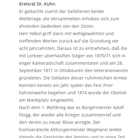
Kreisrat Dr. Kuhn
.
Er gedachte zuerst der Gefallenen beider
Weltkriege, die Versammelten erhoben sich zum
ehrenden Gedenken von den Sitzen.
Herr Höbel griff dann mit wohlgewählten und
treffenden Worten zurück auf die Gründung vor
acht Jahrzehnten. Daraus ist zu entnehmen, daß die
mit Lorbeer überhäuften Sieger von 1870/71 sich in
enger Kameradschaft zusammentaten und am 28.
September 1871 in Ottobeuren den Veteranenverein
gründeten. Die Soldaten dieser ruhmreichen Armee
konnten bereits ein Jahr später das Fest ihrer
Fahnenweihe begehen und 1874 wurde der Obelisk
am Marktplatz eingeweiht.
Nach dem 1. Weltkrieg war es Bürgermeister Adolf
Fergg, der wieder alle Krieger zusammenrief und
den Verein zu neuer Blüte anregte. Der
hochverdiente Altbürgermeister Wegmann lenkte
damals die Geschicke des Vereins und in seine Zeit