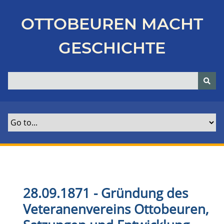
Z
u
OTTOBEUREN MACHT
r
ü
GESCHICHTE
c
k
z
u
r
H
a
u
p
t
s
e
28.09.1871 - Gründung des
i
Veteranenvereins Ottobeuren,
t
e