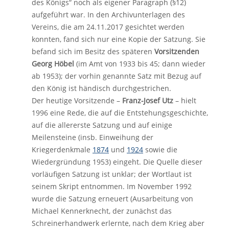
des Königs“ noch als eigener Paragraph (§12)
aufgeführt war. In den Archivunterlagen des
Vereins, die am 24.11.2017 gesichtet werden
konnten, fand sich nur eine Kopie der Satzung. Sie
befand sich im Besitz des späteren
Vorsitzenden
Georg Höbel
(im Amt von 1933 bis 45; dann wieder
ab 1953); der vorhin genannte Satz mit Bezug auf
den König ist händisch durchgestrichen.
Der heutige Vorsitzende –
Franz-Josef Utz
– hielt
1996 eine Rede, die auf die Entstehungsgeschichte,
auf die allererste Satzung und auf einige
Meilensteine (insb. Einweihung der
Kriegerdenkmale
1874
und
1924
sowie die
Wiedergründung 1953) eingeht. Die Quelle dieser
vorläufigen Satzung ist unklar; der Wortlaut ist
seinem Skript entnommen. Im November 1992
wurde die Satzung erneuert (Ausarbeitung von
Michael Kennerknecht, der zunächst das
Schreinerhandwerk erlernte, nach dem Krieg aber