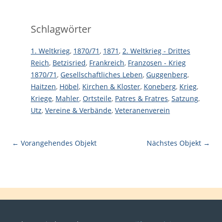
Schlagwörter
1. Weltkrieg
,
1870/71
,
1871
,
2. Weltkrieg - Drittes
Reich
,
Betzisried
,
Frankreich
,
Franzosen - Krieg
1870/71
,
Gesellschaftliches Leben
,
Guggenberg
,
Haitzen
,
Höbel
,
Kirchen & Kloster
,
Koneberg
,
Krieg
,
Kriege
,
Mahler
,
Ortsteile
,
Patres & Fratres
,
Satzung
,
Utz
,
Vereine & Verbände
,
Veteranenverein
← Vorangehendes Objekt
Nächstes Objekt →