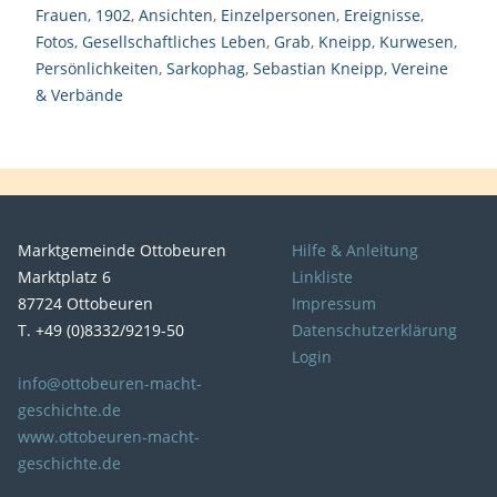
Frauen
,
1902
,
Ansichten
,
Einzelpersonen
,
Ereignisse
,
Fotos
,
Gesellschaftliches Leben
,
Grab
,
Kneipp
,
Kurwesen
,
Persönlichkeiten
,
Sarkophag
,
Sebastian Kneipp
,
Vereine
& Verbände
Marktgemeinde Ottobeuren
Hilfe & Anleitung
Marktplatz 6
Linkliste
87724 Ottobeuren
Impressum
T. +49 (0)8332/9219-50
Datenschutzerklärung
Login
info@ottobeuren-macht-
geschichte.de
www.ottobeuren-macht-
geschichte.de