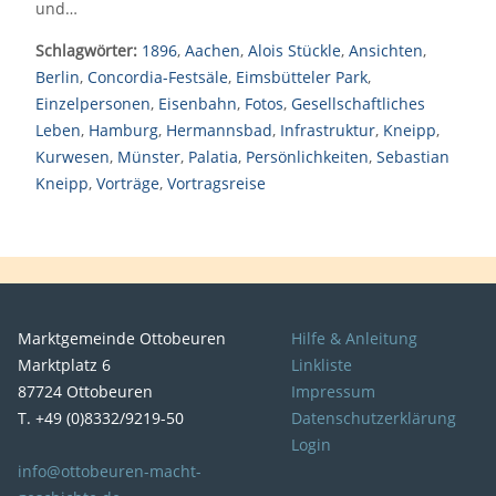
und…
Schlagwörter:
1896
,
Aachen
,
Alois Stückle
,
Ansichten
,
Berlin
,
Concordia-Festsäle
,
Eimsbütteler Park
,
Einzelpersonen
,
Eisenbahn
,
Fotos
,
Gesellschaftliches
Leben
,
Hamburg
,
Hermannsbad
,
Infrastruktur
,
Kneipp
,
Kurwesen
,
Münster
,
Palatia
,
Persönlichkeiten
,
Sebastian
Kneipp
,
Vorträge
,
Vortragsreise
Marktgemeinde Ottobeuren
Hilfe & Anleitung
Marktplatz 6
Linkliste
87724 Ottobeuren
Impressum
T. +49 (0)8332/9219-50
Datenschutzerklärung
Login
info@ottobeuren-macht-